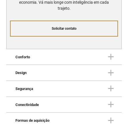
economia. Vá mais longe com inteligência em cada
trajeto.
Solicitar contato
Conforto
Design
CONFORTO
Sofisticação e comodidade para
Segurança
qualquer distância
DESIGN
Impressione por onde quer que
Conectividade
você passe
SEGURANÇA
Segurança não é sorte, é
Formas de aquisição
INTERIOR ESPAÇOSO PARA ATÉ 7
CONECTIVIDADE